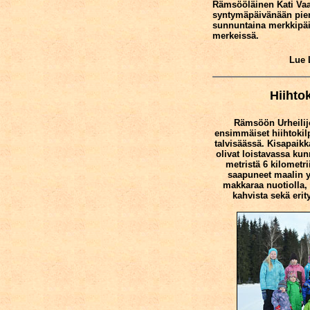
Rämsööläinen Kati Va
syntymäpäivänään pieniä
sunnuntaina merkkipäi
merkeissä.
Lue 
Hiihtok
Rämsöön Urheilij
ensimmäiset hiihtokil
talvisäässä. Kisapaikk
olivat loistavassa kun
metristä 6 kilometri
saapuneet maalin y
makkaraa nuotiolla,
kahvista sekä eri