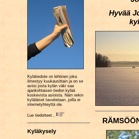
Hyvää J
ky
Kylätiedote on lehtinen joka
ilmestyy kuukausittain ja on se
aviisi josta kylän väki saa
ajankohtaisen tiedon kylää
koskevista asioista. Näin nekin
kyläläiset tavoitetaan, joilla ei
internetyhteyttä ole.
Lue tiedotteet...
RÄMSÖÖN
Kyläkysely