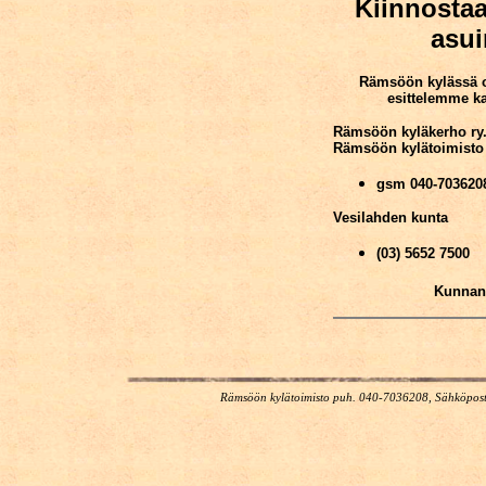
Kiinnosta
asui
Rämsöön kylässä on 
esittelemme ka
Rämsöön kyläkerho ry
Rämsöön kylätoimisto
gsm 040-703620
Vesilahden kunta
(03) 5652 7500
Kunnan 
Rämsöön kylätoimisto puh. 040-7036208, Sähköposti