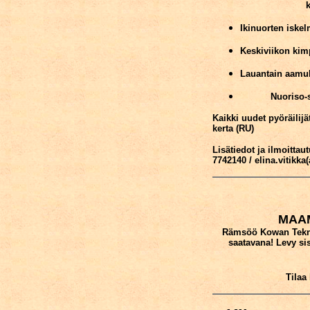
k
Ikinuorten iskel
Keskiviikon kimp
Lauantain aamulö
Nuoriso-s
Kaikki uudet pyöräilij
kerta (RU)
Lisätiedot ja ilmoittau
7742140 / elina.vitikka(a
MAA
Rämsöö Kowan Tekno
saatavana! Levy si
Tilaa 