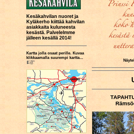
Kesäkahvilan nuoret ja
Kyläkerho kiittää kahvilan
asiakkaita kuluneesta
kesästä. Palvelelmme
jälleen kesällä 2014!
Kartta jolla osaat perille. Kuvaa
klikkaamalla suurempi kartta...
Näytel
TAPAHT
Rämsöö