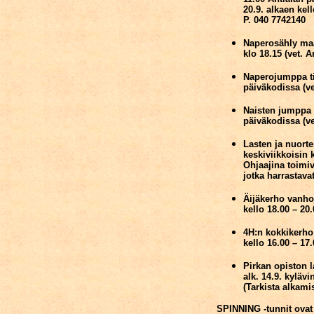
20.9. alkaen kell
P. 040 7742140
Naperosähly maa
klo 18.15 (vet. 
Naperojumppa tii
päiväkodissa (v
Naisten jumppa ti
päiväkodissa (ve
Lasten ja nuorten
keskiviikkoisin 
Ohjaajina toimiv
jotka harrastavat
Äijäkerho vanhoj
kello 18.00 – 20.
4H:n kokkikerho 
kello 16.00 – 17
Pirkan opiston l
alk. 14.9. kylävi
(Tarkista alkamis
SPINNING -tunnit ovat