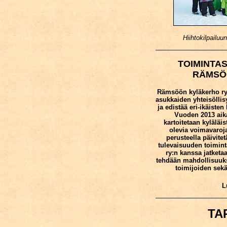
Hiihtokilpailuu
TOIMINTAS
RÄMSÖ
Rämsöön kyläkerho ry
asukkaiden yhteisöllisy
ja edistää eri-ikäisten
Vuoden 2013 aika
kartoitetaan kyläläis
olevia voimavaroj
perusteella päivite
tulevaisuuden toimint
ry:n kanssa jatketaa
tehdään mahdollisuuk
toimijoiden sek
L
TA