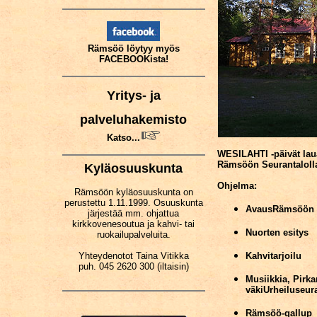
Rämsöö löytyy myös
FACEBOOKista!
Yritys- ja
palveluhakemisto
Katso...
WESILAHTI -päivät laua
Rämsöön Seurantaloll
Kyläosuuskunta
Ohjelma:
Rämsöön kyläosuuskunta on
perustettu 1.11.1999. Osuuskunta
AvausRämsöön t
järjestää mm. ohjattua
kirkkovenesoutua ja kahvi- tai
Nuorten esitys
ruokailupalveluita.
Yhteydenotot Taina Vitikka
Kahvitarjoilu
puh. 045 2620 300 (iltaisin)
Musiikkia, Pirk
väkiUrheiluseura
Rämsöö-gallup