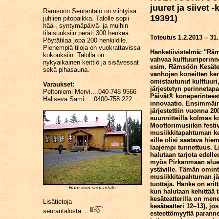
juuret ja siivet
Rämsöön Seurantalo on viihtyisä
19391)
juhlien pitopaikka. Talolle sopii
hää-, syntymäpäivä- ja muihin
tilaisuuksiin peräti 300 henkeä.
Toteutus 1.2.2013 – 31
Pöytätilaa jopa 200 henkilölle.
Pienempiä tiloja on vuokrattavissa
Hanketiivistelmä: "Rä
kokouksiin. Talolla on
vahvaa kulttuuriperinne
nykyaikainen keittiö ja sisävessat
esim. Rämsöön Kesäteat
sekä pihasauna.
vanhojen koneitten ke
omistautunut kulttuuri
Varaukset:
järjestetyn perinneta
Peltoniemi Mervi....040-748 9566
Päivät® koneperinteest
Haliseva Sami.....0400-758 222
innovaatio. Ensimmäine
järjestettiin vuonna 20
suunnitteilla kolmas k
Moottorimusiikin festiv
musiikkitapahtuman keh
sille olisi saatava hi
laajempi tunnettuus. Li
halutaan tarjota edell
myös Pirkanmaan aluee
ystäville. Tämän omin
musiikkitapahtuman jär
tuottaja. Hanke on erit
Rämsöön seurantalo
kun halutaan kehittää
kesäteatterilla on mene
Lisätietoja
kesäteatteri 12–13), jos
seurantalosta ...
esteettömyyttä parann