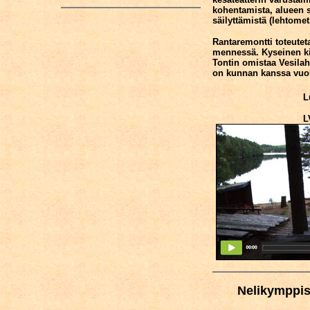
kohentamista, alueen 
säilyttämistä (lehtomet
Rantaremontti toteute
mennessä. Kyseinen kii
Tontin omistaa Vesila
on kunnan kanssa vuok
L
L
Nelikymppis