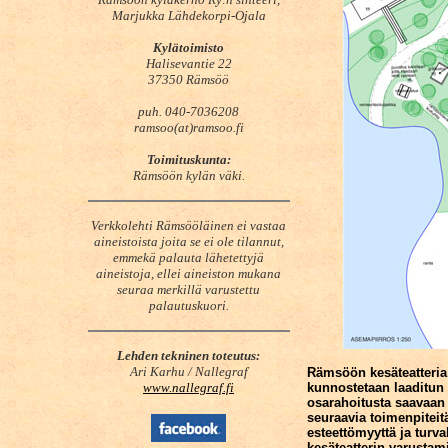
Marjukka Lähdekorpi-Ojala
Kylätoimisto
Halisevantie 22
37350 Rämsöö
puh. 040-7036208
ramsoo(at)ramsoo.fi
Toimituskunta:
Rämsöön kylän väki.
Verkkolehti Rämsööläinen ei vastaa
aineistoista joita se ei ole tilannut,
emmekä palauta lähetettyjä
aineistoja, ellei aineiston mukana
seuraa merkillä varustettu
palautuskuori.
Lehden tekninen toteutus:
Ari Karhu / Nallegraf
Rämsöön kesäteatteria 
www.nallegraf.fi
kunnostetaan laaditun 
osarahoitusta saavaa
seuraavia toimenpiteit
esteettömyyttä ja turva
kesäteatterin varustam