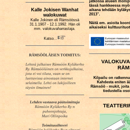
jatkossa alueen monip
tässä hankkeessa myös
Kalle Jokisen Wanhat
aikana tehdään kyläkys
2013".
walokuwat
Kalle Jokinen eli Rämsöössä
Näitä em. asioita koor
31.1.1907 - 12.1.1992. Hän oli
aikaiseksi kulttuuritu
mm. valokuvaharrastaja.
Katso...
RÄMSÖÖLÄISEN TOIMITUS:
VALOKUVA
Lehteä julkaisee Rämsöön Kyläkerho
RÄM
Ry. Rämsööläinen on verkkojulkaisu,
jota ei voi tilata, vaan se on
Kilpailu on ratkennut
luettavissa ainostaan internet
Kahdesta eniten ä
selaimella. Lehti on lukijoilleen
Rämsöö - mukit, joita
täysin ilmainen!
tiedustella oso
Lehden v
astaava päätoimittaja
TEATTERI
Rämsöön Kyläkerho Ry:n
puheenjohtaja,
Mari Ollinpoika
Toimitussihteeri
Rämsöön kyläkerho Ry:n sihteeri,