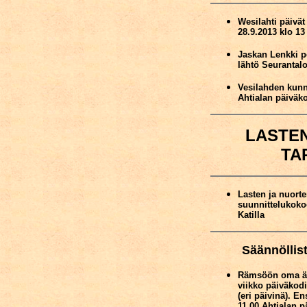
Wesilahti päivä
28.9.2013 klo 13 
Jaskan Lenkki pe
lähtö Seurantalo
Vesilahden kunn
Ahtialan päiväko
LASTE
TA
Lasten ja nuort
suunnittelukoko
Katilla
Säännöllis
Rämsöön oma äit
viikko päiväkodi
(eri päivinä). E
11.00 Ahtialan p