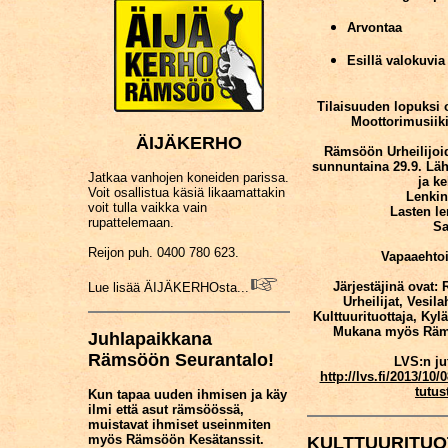
Arvontaa
Esillä valokuvia 
Tilaisuuden lopuksi
Moottorimusiikin
ÄIJÄKERHO
Rämsöön Urheilijo
sunnuntaina 29.9. Läht
Jatkaa vanhojen koneiden parissa.
ja ke
Voit osallistua käsiä likaamattakin
Lenkin
voit tulla vaikka vain
Lasten le
rupattelemaan.
Sa
Reijon puh. 0400 780 623.
Vapaaehto
Järjestäjinä ovat
Lue lisää ÄIJÄKERHOsta...
Urheilijat, Vesil
Kulttuurituottaja, Kylä
Mukana myös Rämsö
Juhlapaikkana
Rämsöön Seurantalo!
LVS:n jut
http://lvs.fi/2013/10
tutu
Kun tapaa uuden ihmisen ja käy
ilmi että asut rämsöössä,
muistavat ihmiset useinmiten
myös Rämsöön Kesätanssit.
KULTTUURITUOTT