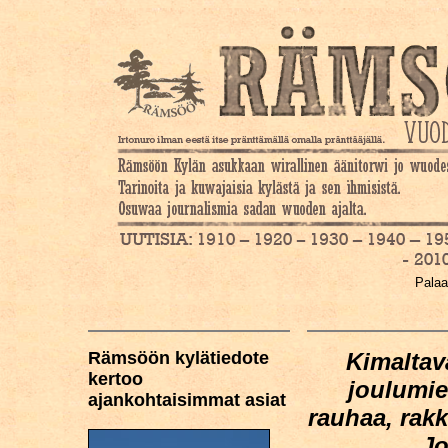
Palaa
Rämsöön kylätiedote
Kimaltav
kertoo
joulumiel
ajankohtaisimmat asiat
rauhaa, rakk
Jo